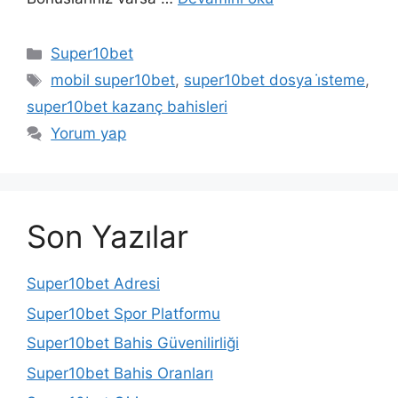
Kategoriler
Super10bet
Etiketler
mobil super10bet
,
super10bet dosya i̇steme
,
super10bet kazanç bahisleri
Yorum yap
Son Yazılar
Super10bet Adresi
Super10bet Spor Platformu
Super10bet Bahis Güvenilirliği
Super10bet Bahis Oranları