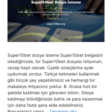
Super10bet dosya isteme Super10bet belgesini
istediğinizde, bir Super10bet dosyası istiyorum,
cevap hayır olacak. Üyelik süreçlerine ayak
uydurmak zordur. Türkçe kelimeleri kullanmak
gibi birçok şey yapabilirsiniz ve herhangi bir
makaleye ihtiyacınız yoktur. B. Gruba hızlı bir
şekilde katılmak için görevleri bitirin. Siteye
katılmayı bitirdiğinizde bahis ve para kazanmak
için daha fazla şans elde edebilirsiniz.
Bonuslarınız varsa …
Devamını oku