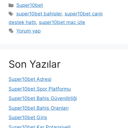
Kategoriler
Super10bet
Etiketler
super10bet bahisler
,
super10bet canlı
destek hattı
,
super10bet maç izle
Yorum yap
Son Yazılar
Super10bet Adresi
Super10bet Spor Platformu
Super10bet Bahis Güvenilirliği
Super10bet Bahis Oranları
Super10bet Giriş
Super10bet Kar Potansiyeli