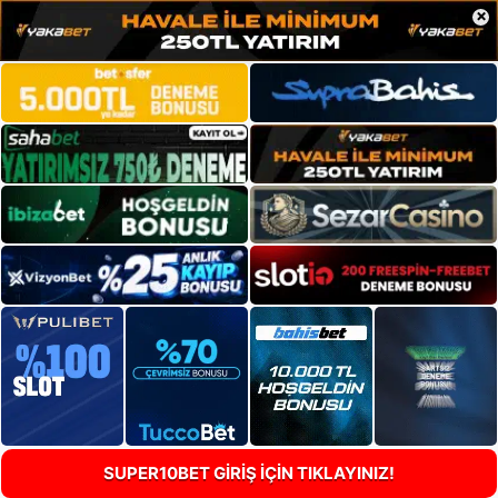
×
SUPER10BET GİRİŞ İÇİN TIKLAYINIZ!