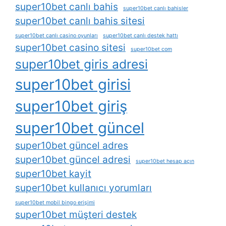
super10bet canlı bahis
super10bet canlı bahisler
super10bet canlı bahis sitesi
super10bet canlı casino oyunları
super10bet canlı destek hattı
super10bet casino sitesi
super10bet com
super10bet giris adresi
super10bet girisi
super10bet giriş
super10bet güncel
super10bet güncel adres
super10bet güncel adresi
super10bet hesap açın
super10bet kayit
super10bet kullanıcı yorumları
super10bet mobil bingo erişimi
super10bet müşteri destek