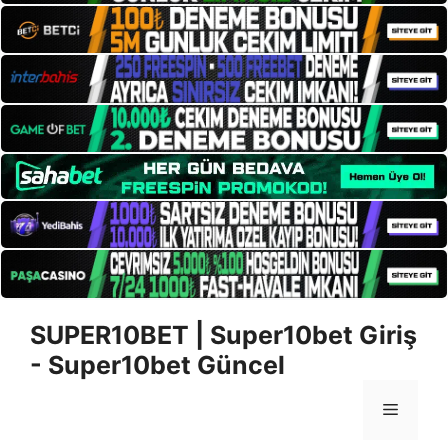
İçeriğe
SUPER10BET | Super10bet Giriş
atla
- Super10bet Güncel
Menü