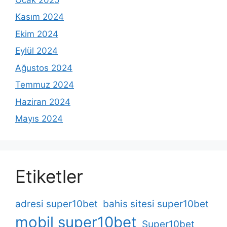
Kasım 2024
Ekim 2024
Eylül 2024
Ağustos 2024
Temmuz 2024
Haziran 2024
Mayıs 2024
Etiketler
adresi super10bet
bahis sitesi super10bet
mobil super10bet
Super10bet