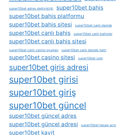
super10bet bahis
super10bet adres değişikliği
super10bet bahis platformu
super10bet bahis sitesi
super10bet canli destek
super10bet canlı bahis
super10bet canlı bahisler
super10bet canlı bahis sitesi
super10bet canlı casino oyunları
super10bet canlı destek hattı
super10bet casino sitesi
super10bet com
super10bet giris adresi
super10bet girisi
super10bet giriş
super10bet güncel
super10bet güncel adres
super10bet güncel adresi
super10bet hesap açın
super10bet kayit