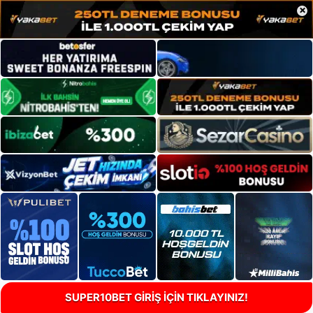
×
SUPER10BET GİRİŞ İÇİN TIKLAYINIZ!