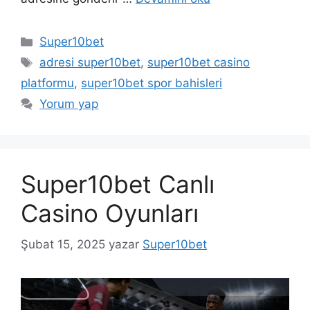
Kategoriler
Super10bet
Etiketler
adresi super10bet
,
super10bet casino
platformu
,
super10bet spor bahisleri
Yorum yap
Super10bet Canlı
Casino Oyunları
Şubat 15, 2025
yazar
Super10bet