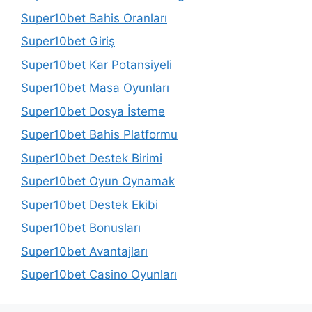
Super10bet Bahis Oranları
Super10bet Giriş
Super10bet Kar Potansiyeli
Super10bet Masa Oyunları
Super10bet Dosya İsteme
Super10bet Bahis Platformu
Super10bet Destek Birimi
Super10bet Oyun Oynamak
Super10bet Destek Ekibi
Super10bet Bonusları
Super10bet Avantajları
Super10bet Casino Oyunları