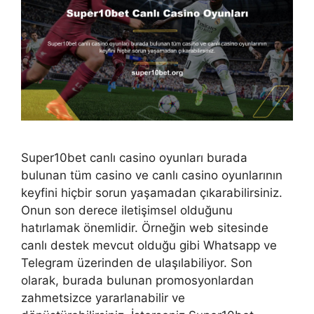
Super10bet canlı casino oyunları burada
bulunan tüm casino ve canlı casino oyunlarının
keyfini hiçbir sorun yaşamadan çıkarabilirsiniz.
Onun son derece iletişimsel olduğunu
hatırlamak önemlidir. Örneğin web sitesinde
canlı destek mevcut olduğu gibi Whatsapp ve
Telegram üzerinden de ulaşılabiliyor. Son
olarak, burada bulunan promosyonlardan
zahmetsizce yararlanabilir ve