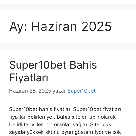
Ay:
Haziran 2025
Super10bet Bahis
Fiyatları
Haziran 28, 2025
yazar
Super10bet
Super10bet bahis fiyatları Super10bet fiyatları
fiyatlar belirleniyor. Bahis siteleri tipik olarak
belirli tahviller için oranlar sağlar. Site, çok
sayıda yüksek skorlu oyun göstermiyor ve çok