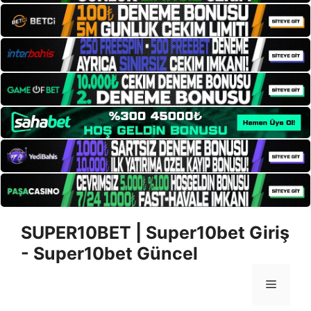
İçeriğe
SUPER10BET | Super10bet Giriş
atla
- Super10bet Güncel
Menü