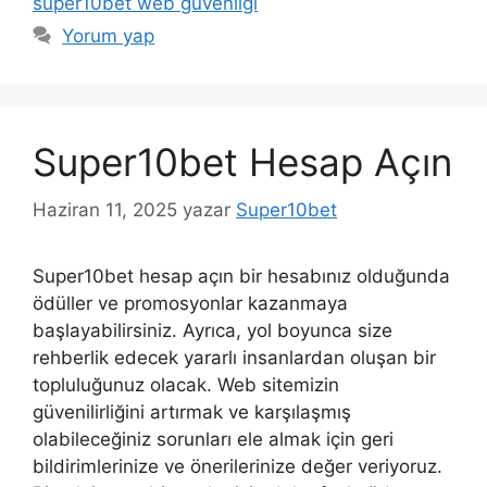
super10bet web güvenliği
Yorum yap
Super10bet Hesap Açın
Haziran 11, 2025
yazar
Super10bet
Super10bet hesap açın bir hesabınız olduğunda
ödüller ve promosyonlar kazanmaya
başlayabilirsiniz. Ayrıca, yol boyunca size
rehberlik edecek yararlı insanlardan oluşan bir
topluluğunuz olacak. Web sitemizin
güvenilirliğini artırmak ve karşılaşmış
olabileceğiniz sorunları ele almak için geri
bildirimlerinize ve önerilerinize değer veriyoruz.