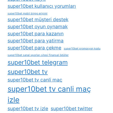
super10bet kullanıcı yorumları
super10bet mobil bingo erişimi
super10bet müşteri destek
super10bet oyun oynamak
super10bet para kazanın
super10bet para yatirma
super10bet para çekme
super10bet promosyon kodu
super10bet sanal sporları sitesi finansal ödüller
super10bet telegram
super10bet tv
super10bet tv canli maç
super10bet tv canli maç
izle
super10bet tv izle
super10bet twitter