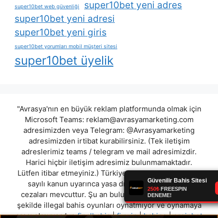
super10bet yeni adres
super10bet web güvenliği
super10bet yeni adresi
super10bet yeni giris
super10bet yorumları mobil müşteri sitesi
super10bet üyelik
"Avrasya'nın en büyük reklam platformunda olmak için
Microsoft Teams:
reklam@avrasyamarketing.com
adresimizden veya Telegram: @Avrasyamarketing
adresimizden irtibat kurabilirsiniz. (Tek iletişim
adreslerimiz teams / telegram ve mail adresimizdir.
Harici hiçbir iletişim adresimiz bulunmamaktadır.
Lütfen itibar etmeyiniz.) Türkiye yasalarına göre 7258
sayılı kanun uyarınca yasa dışı bahis oynamanın
cezaları mevcuttur. Şu an bulunduğunuz site hiç bir
şekilde illegal bahis oyunları oynatmıyor ve oynamaya
aracı olmuyordur.
finalbahis
|
fixwin
|
bahigo
|
orginbet