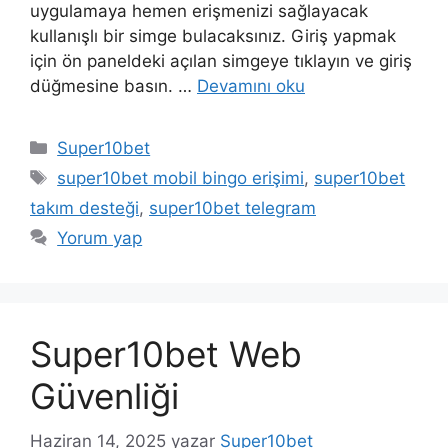
uygulamaya hemen erişmenizi sağlayacak
kullanışlı bir simge bulacaksınız. Giriş yapmak
için ön paneldeki açılan simgeye tıklayın ve giriş
düğmesine basın. …
Devamını oku
Kategoriler
Super10bet
Etiketler
super10bet mobil bingo erişimi
,
super10bet
takım desteği
,
super10bet telegram
Yorum yap
Super10bet Web
Güvenliği
Haziran 14, 2025
yazar
Super10bet