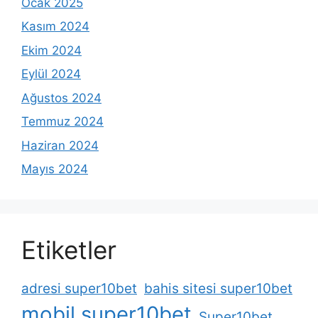
Ocak 2025
Kasım 2024
Ekim 2024
Eylül 2024
Ağustos 2024
Temmuz 2024
Haziran 2024
Mayıs 2024
Etiketler
adresi super10bet
bahis sitesi super10bet
mobil super10bet
Super10bet