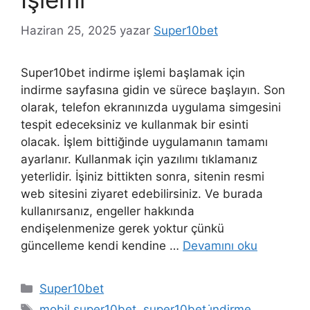
Haziran 25, 2025
yazar
Super10bet
Super10bet indirme işlemi başlamak için
indirme sayfasına gidin ve sürece başlayın. Son
olarak, telefon ekranınızda uygulama simgesini
tespit edeceksiniz ve kullanmak bir esinti
olacak. İşlem bittiğinde uygulamanın tamamı
ayarlanır. Kullanmak için yazılımı tıklamanız
yeterlidir. İşiniz bittikten sonra, sitenin resmi
web sitesini ziyaret edebilirsiniz. Ve burada
kullanırsanız, engeller hakkında
endişelenmenize gerek yoktur çünkü
güncelleme kendi kendine …
Devamını oku
Kategoriler
Super10bet
Etiketler
mobil super10bet
,
super10bet i̇ndirme