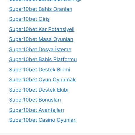
Super10bet Bahis Oranları
Super10bet Giriş
Super10bet Kar Potansiyeli
Super10bet Masa Oyunları
Super10bet Dosya İsteme
Super10bet Bahis Platformu
Super10bet Destek Birimi
Super10bet Oyun Oynamak
Super10bet Destek Ekibi
Super10bet Bonusları
Super10bet Avantajları
Super10bet Casino Oyunları