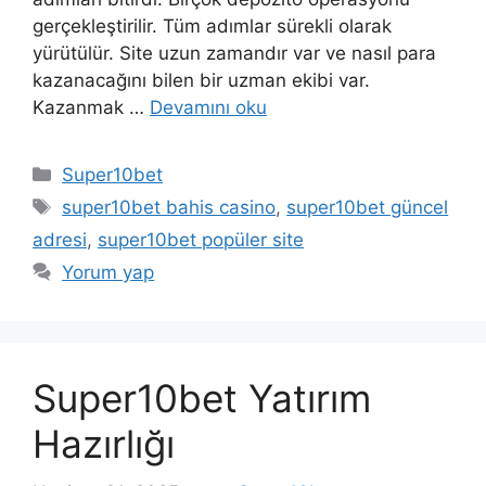
gerçekleştirilir. Tüm adımlar sürekli olarak
yürütülür. Site uzun zamandır var ve nasıl para
kazanacağını bilen bir uzman ekibi var.
Kazanmak …
Devamını oku
Kategoriler
Super10bet
Etiketler
super10bet bahis casino
,
super10bet güncel
adresi
,
super10bet popüler site
Yorum yap
Super10bet Yatırım
Hazırlığı