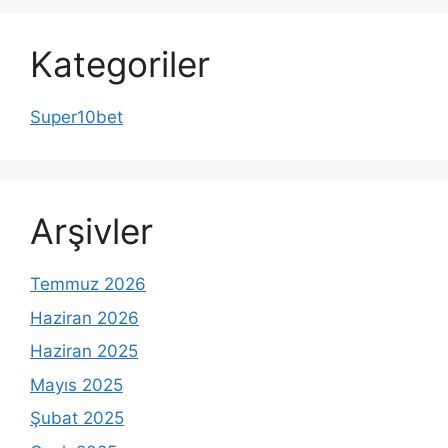
Kategoriler
Super10bet
Arşivler
Temmuz 2026
Haziran 2026
Haziran 2025
Mayıs 2025
Şubat 2025