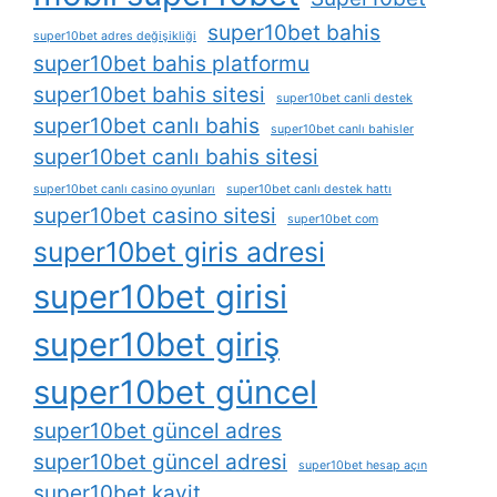
super10bet bahis
super10bet adres değişikliği
super10bet bahis platformu
super10bet bahis sitesi
super10bet canli destek
super10bet canlı bahis
super10bet canlı bahisler
super10bet canlı bahis sitesi
super10bet canlı casino oyunları
super10bet canlı destek hattı
super10bet casino sitesi
super10bet com
super10bet giris adresi
super10bet girisi
super10bet giriş
super10bet güncel
super10bet güncel adres
super10bet güncel adresi
super10bet hesap açın
super10bet kayit