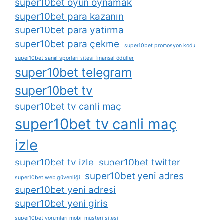
super10bet oyun oynamak
super10bet para kazanın
super10bet para yatirma
super10bet para çekme
super10bet promosyon kodu
super10bet sanal sporları sitesi finansal ödüller
super10bet telegram
super10bet tv
super10bet tv canli maç
super10bet tv canli maç
izle
super10bet tv izle
super10bet twitter
super10bet yeni adres
super10bet web güvenliği
super10bet yeni adresi
super10bet yeni giris
super10bet yorumları mobil müşteri sitesi