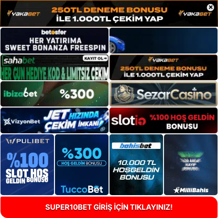
×
SUPER10BET GİRİŞ İÇİN TIKLAYINIZ!