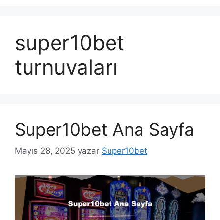
super10bet
turnuvaları
Super10bet Ana Sayfa
Mayıs 28, 2025
yazar
Super10bet