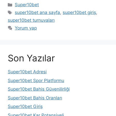
Kategoriler
Super10bet
Etiketler
super10bet ana sayfa
,
super10bet giriş
,
super10bet turnuvaları
Yorum yap
Son Yazılar
Super10bet Adresi
Super10bet Spor Platformu
Super10bet Bahis Güvenilirliği
Super10bet Bahis Oranları
Super10bet Giriş
Super10bet Kar Potansiyeli