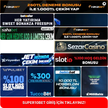
×
SUPER10BET GİRİŞ İÇİN TIKLAYINIZ!