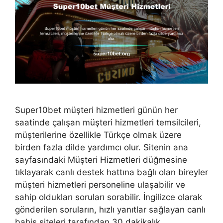
Super10bet müşteri hizmetleri günün her
saatinde çalışan müşteri hizmetleri temsilcileri,
müşterilerine özellikle Türkçe olmak üzere
birden fazla dilde yardımcı olur. Sitenin ana
sayfasındaki Müşteri Hizmetleri düğmesine
tıklayarak canlı destek hattına bağlı olan bireyler
müşteri hizmetleri personeline ulaşabilir ve
sahip oldukları soruları sorabilir. İngilizce olarak
gönderilen soruların, hızlı yanıtlar sağlayan canlı
bahis siteleri tarafından 30 dakikalık …