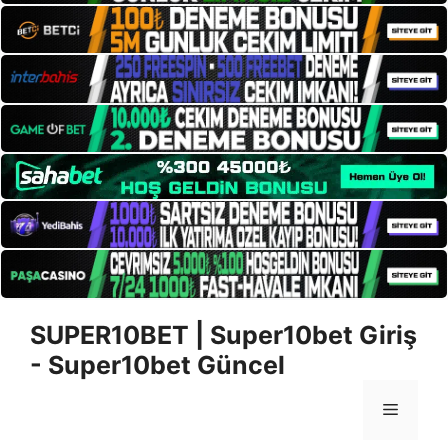
İçeriğe
SUPER10BET | Super10bet Giriş
atla
- Super10bet Güncel
Menü