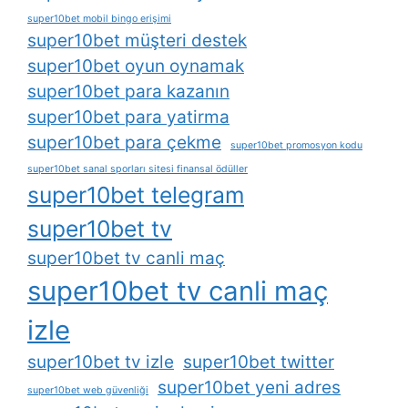
super10bet mobil bingo erişimi
super10bet müşteri destek
super10bet oyun oynamak
super10bet para kazanın
super10bet para yatirma
super10bet para çekme
super10bet promosyon kodu
super10bet sanal sporları sitesi finansal ödüller
super10bet telegram
super10bet tv
super10bet tv canli maç
super10bet tv canli maç
izle
super10bet tv izle
super10bet twitter
super10bet yeni adres
super10bet web güvenliği