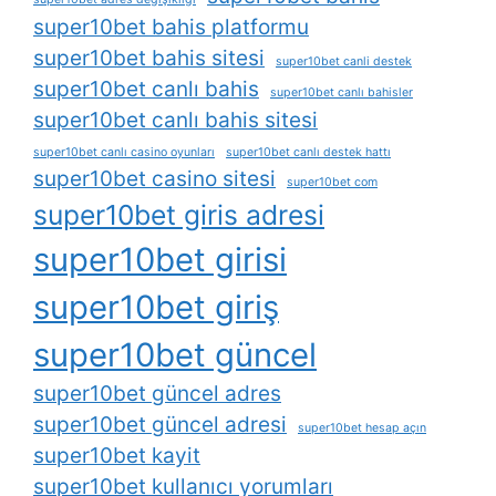
super10bet bahis platformu
super10bet bahis sitesi
super10bet canli destek
super10bet canlı bahis
super10bet canlı bahisler
super10bet canlı bahis sitesi
super10bet canlı casino oyunları
super10bet canlı destek hattı
super10bet casino sitesi
super10bet com
super10bet giris adresi
super10bet girisi
super10bet giriş
super10bet güncel
super10bet güncel adres
super10bet güncel adresi
super10bet hesap açın
super10bet kayit
super10bet kullanıcı yorumları