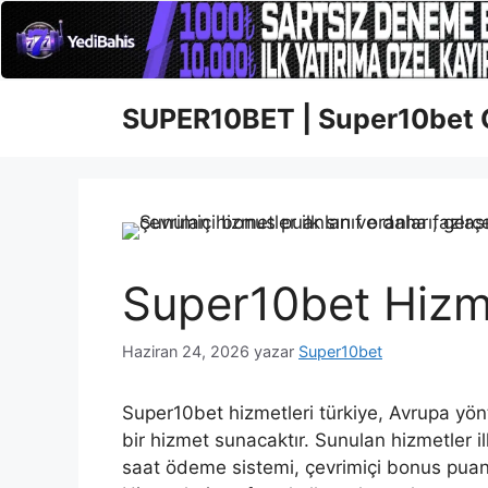
İçeriğe
SUPER10BET | Super10bet G
atla
Super10bet Hizme
Haziran 24, 2026
yazar
Super10bet
Super10bet hizmetleri türkiye, Avrupa yönte
bir hizmet sunacaktır. Sunulan hizmetler i
saat ödeme sistemi, çevrimiçi bonus puanl