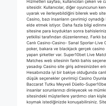
Hizmetleri sayfası, kullanıcıları çeken ve c
sitesidir. Kullanıcılar, diğer oyuncunun ken
uyarak ve ilerleyebildiğini bilerek web sit
Casino, bazı insanların çevrimiçi oynadığı 
elde etmek istiyor. Daha fazla bilgi edinme
sitesine para koyduktan sonra bahislerinizi 
yetkilisi tarafından düzenlenmez. Farklı ba
Canlı Casino-Casino- Sanal Sporlar-Live 
poker, bakara ve blackjack gerçek casino oy
yapan şirketler var. Super10bet Live Matc
Matches web sitesinin farklı bahis seçenekl
yasadışı Casino site giriş adresinizden eriş
Hesabınızda iyi bir bakiye olduğunda canlı
düşük seçenekler çevrimiçi Casino Oyunlar
Baccarat Tutku Meyveli Düello-Super10bet
insanlar sorunlarınızı dinleyecek ve mümk
sitesindeki müşterilere yardımcı olan kiş
koymak istediğinizde konuşabilirsiniz. Site