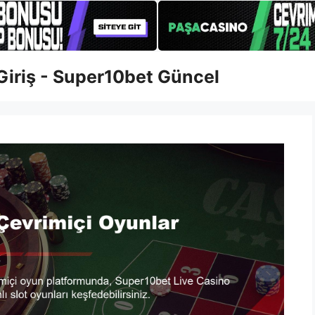
iriş - Super10bet Güncel