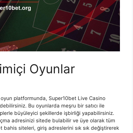
imiçi Oyunlar
i oyun platformunda, Super10bet Live Casino
debilirsiniz. Bu oyunlarda meşru bir satıcı ile
rle büyüleyici şekillerde işbirliği yapabilirsiniz.
ma adresinizi sitede bulabilir ve üye olarak tüm
 bahis siteleri, giriş adreslerini sık sık değiştirerek